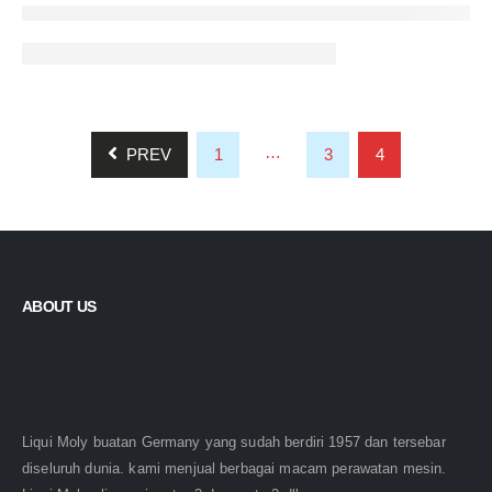
…
PREV
1
3
4
ABOUT US
Liqui Moly buatan Germany yang sudah berdiri 1957 dan tersebar
diseluruh dunia. kami menjual berbagai macam perawatan mesin.